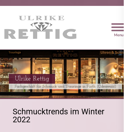
Trauringe Rettig
Sie finden bei uns garantiert etwas
schönes
Ob modische Ketten im Glitzerlook oder Gold- und
Brillantschmuck
Schmucktrends im Winter
2022