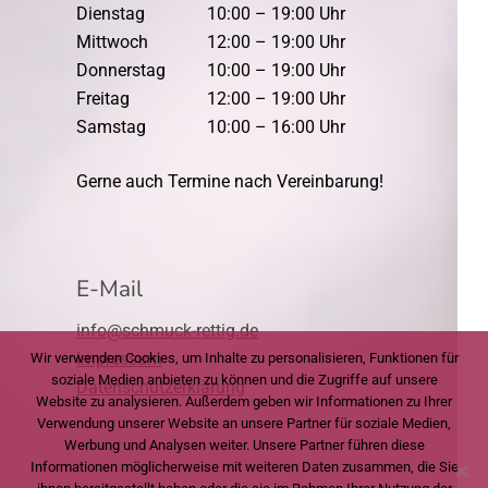
Dienstag
10:00 – 19:00 Uhr
Mittwoch
12:00 – 19:00 Uhr
Donnerstag
10:00 – 19:00 Uhr
Freitag
12:00 – 19:00 Uhr
Samstag
10:00 – 16:00 Uhr
Gerne auch Termine nach Vereinbarung!
E-Mail
info@schmuck-rettig.de
Impressum
Wir verwenden Cookies, um Inhalte zu personalisieren, Funktionen für
soziale Medien anbieten zu können und die Zugriffe auf unsere
Datenschutzerklärung
Website zu analysieren. Außerdem geben wir Informationen zu Ihrer
Verwendung unserer Website an unsere Partner für soziale Medien,
Werbung und Analysen weiter. Unsere Partner führen diese
Informationen möglicherweise mit weiteren Daten zusammen, die Sie