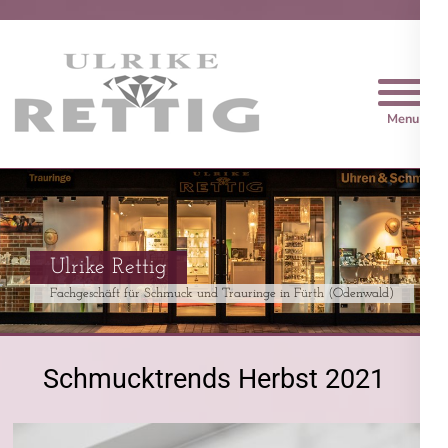
Trauringe Rettig
Sie finden bei uns garantiert etwas
schönes
Ob modische Ketten im Glitzerlook oder Gold- und
Brillantschmuck
Schmucktrends Herbst 2021